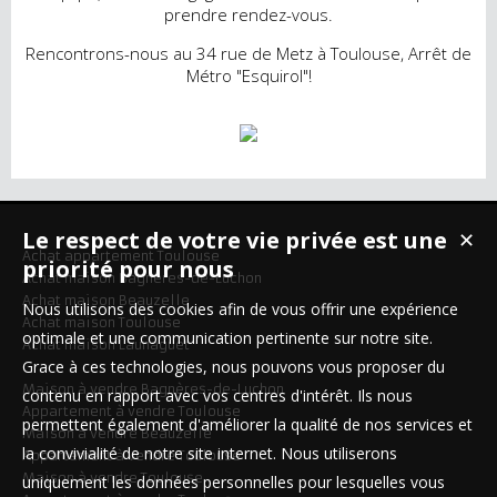
prendre rendez-vous.
Rencontrons-nous au 34 rue de Metz à Toulouse, Arrêt de
Métro "Esquirol"!
Le respect de votre vie privée est une
✕
Achat appartement Toulouse
priorité pour nous
Achat maison Bagnères-de-Luchon
Achat maison Beauzelle
Nous utilisons des cookies afin de vous offrir une expérience
Achat maison Toulouse
optimale et une communication pertinente sur notre site.
Achat maison Launaguet
Grace à ces technologies, nous pouvons vous proposer du
Maison à vendre Bagnères-de-Luchon
contenu en rapport avec vos centres d'intérêt. Ils nous
Appartement à vendre Toulouse
permettent également d'améliorer la qualité de nos services et
Maison à vendre Beauzelle
la convivialité de notre site internet. Nous utiliserons
Appartement à vendre Toulouse
Maison à vendre Toulouse
uniquement les données personnelles pour lesquelles vous